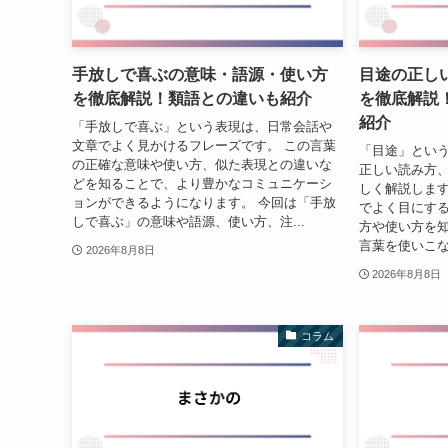
手放しで喜ぶの意味・語源・使い方
目途の正し
を徹底解説！類語との違いも紹介
を徹底解説
紹介
「手放しで喜ぶ」という表現は、日常会話や
文章でよく見かけるフレーズです。 この言葉
「目途」とい
の正確な意味や使い方、似た表現との違いな
正しい読み方
どを知ることで、より豊かなコミュニケーシ
しく解説します
ョンができるようになります。 今回は「手放
でよく目にす
しで喜ぶ」の意味や語源、使い方、注...
方や使い方を
言葉を使いこな
2026年8月8日
2026年8月8日
コラム