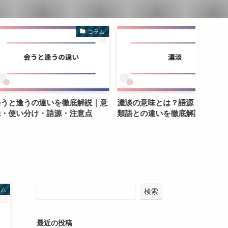
コラム
コラム
の違いを徹底解説｜意
濃淡の意味とは？語源・使い方・
ミテコ
け・語源・注意点
類語との違いを徹底解説
方・注
違いも
ラム
検索
最近の投稿