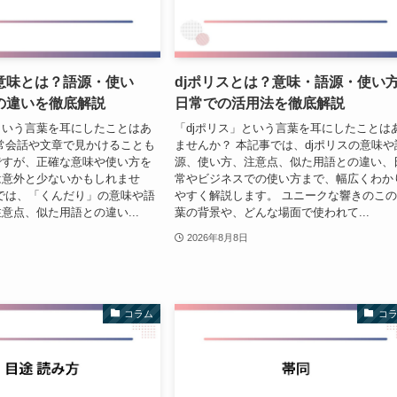
意味とは？語源・使い
djポリスとは？意味・語源・使い
の違いを徹底解説
日常での活用法を徹底解説
という言葉を耳にしたことはあ
「djポリス」という言葉を耳にしたことは
常会話や文章で見かけることも
ませんか？ 本記事では、djポリスの意味や
ですが、正確な意味や使い方を
源、使い方、注意点、似た用語との違い、
は意外と少ないかもしれませ
常やビジネスでの使い方まで、幅広くわか
では、「くんだり」の意味や語
やすく解説します。 ユニークな響きのこ
意点、似た用語との違い...
葉の背景や、どんな場面で使われて...
2026年8月8日
コラム
コ