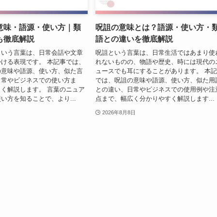
意味・語源・使い方｜類
呪詛の意味とは？語源・使い方・
も徹底解説
語との違いを徹底解説
という言葉は、日常会話や文章
呪詛という言葉は、日常生活ではあまり使
ける表現です。 本記事では、
れないものの、物語や歴史、時には現代の
の意味や語源、使い方、似た言
ュースでも耳にすることがあります。 本
日常やビジネスでの使い方ま
では、呪詛の意味や語源、使い方、似た用
く解説します。 言葉のニュア
との違い、日常やビジネスでの使用例や注
い方を知ることで、より...
点まで、幅広く分かりやすく解説します...
2026年8月8日