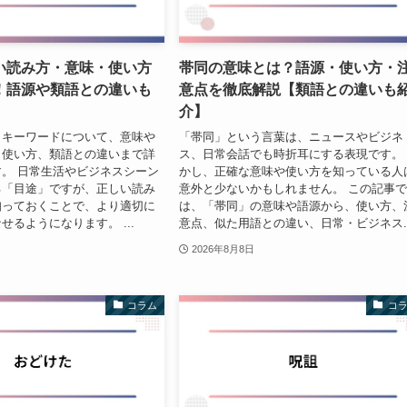
い読み方・意味・使い方
帯同の意味とは？語源・使い方・
！語源や類語との違いも
意点を徹底解説【類語との違いも
介】
うキーワードについて、意味や
「帯同」という言葉は、ニュースやビジネ
、使い方、類語との違いまで詳
ス、日常会話でも時折耳にする表現です。
。 日常生活やビジネスシーン
かし、正確な意味や使い方を知っている人
る「目途」ですが、正しい読み
意外と少ないかもしれません。 この記事
知っておくことで、より適切に
は、「帯同」の意味や語源から、使い方、
せるようになります。 ...
意点、似た用語との違い、日常・ビジネス..
2026年8月8日
コラム
コ