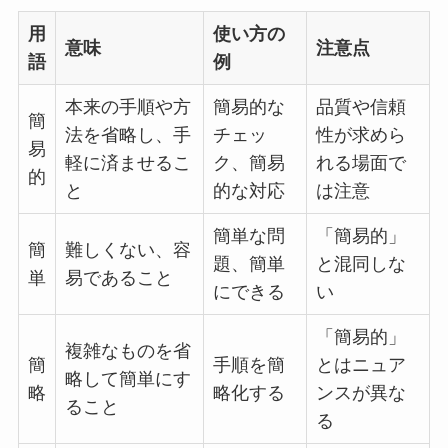
用
使い方の
意味
注意点
語
例
本来の手順や方
簡易的な
品質や信頼
簡
法を省略し、手
チェッ
性が求めら
易
軽に済ませるこ
ク、簡易
れる場面で
的
と
的な対応
は注意
簡単な問
「簡易的」
簡
難しくない、容
題、簡単
と混同しな
単
易であること
にできる
い
「簡易的」
複雑なものを省
簡
手順を簡
とはニュア
略して簡単にす
略
略化する
ンスが異な
ること
る