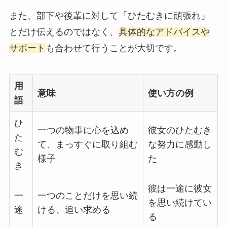
また、部下や後輩に対して「ひたむきに頑張れ」
とだけ伝えるのではなく、
具体的なアドバイスや
サポート
も合わせて行うことが大切です。
用
意味
使い方の例
語
ひ
一つの物事に心を込め
彼女のひたむき
た
て、まっすぐに取り組む
な努力に感動し
む
様子
た
き
彼は一途に彼女
一
一つのことだけを思い続
を思い続けてい
途
ける、追い求める
る