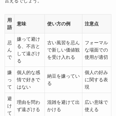
言えるでしょう。
用
意味
使い方の例
注意点
語
嫌って避け
忌
古い風習を忌ん
フォーマル
る、不吉と
ん
で新しい価値観
な場面での
して遠ざけ
で
を受け入れる
使用が適切
る
嫌
個人的な感
個人の好み
納豆を嫌ってい
っ
情で好きで
に関する表
る
て
はない
現
避
理由を問わ
混雑を避けて出
広い意味で
け
ず遠ざける
かける
使える
て