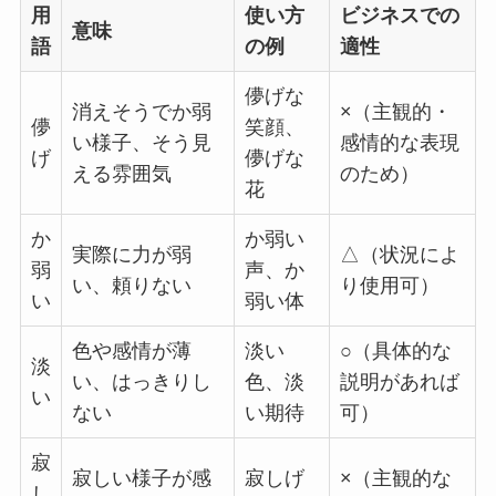
用
使い方
ビジネスでの
意味
語
の例
適性
儚げな
消えそうでか弱
×（主観的・
儚
笑顔、
い様子、そう見
感情的な表現
げ
儚げな
える雰囲気
のため）
花
か
か弱い
実際に力が弱
△（状況によ
弱
声、か
い、頼りない
り使用可）
い
弱い体
色や感情が薄
淡い
○（具体的な
淡
い、はっきりし
色、淡
説明があれば
い
ない
い期待
可）
寂
寂しい様子が感
寂しげ
×（主観的な
し