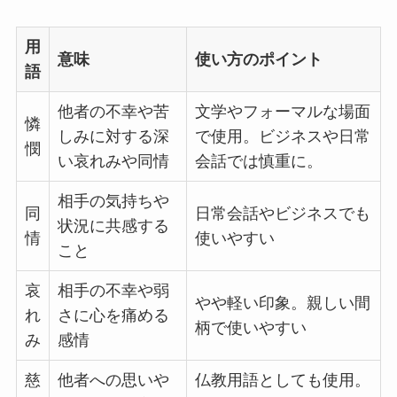
用
意味
使い方のポイント
語
他者の不幸や苦
文学やフォーマルな場面
憐
しみに対する深
で使用。ビジネスや日常
憫
い哀れみや同情
会話では慎重に。
相手の気持ちや
同
日常会話やビジネスでも
状況に共感する
情
使いやすい
こと
哀
相手の不幸や弱
やや軽い印象。親しい間
れ
さに心を痛める
柄で使いやすい
み
感情
慈
他者への思いや
仏教用語としても使用。