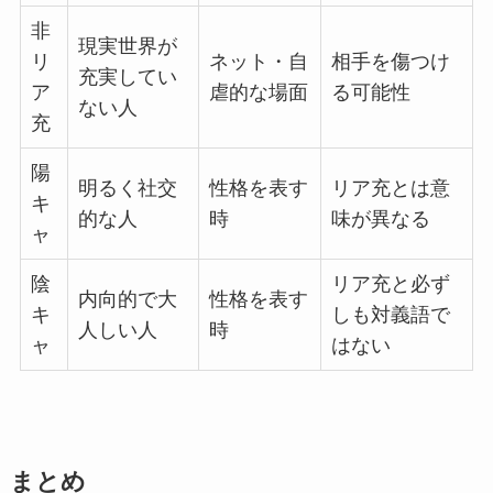
非
現実世界が
リ
ネット・自
相手を傷つけ
充実してい
ア
虐的な場面
る可能性
ない人
充
陽
明るく社交
性格を表す
リア充とは意
キ
的な人
時
味が異なる
ャ
陰
リア充と必ず
内向的で大
性格を表す
キ
しも対義語で
人しい人
時
ャ
はない
まとめ