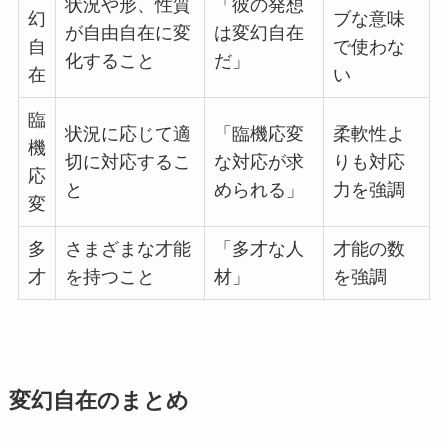
状況や形、性質
「彼の発想
幻
ブな意味
が自由自在に変
は変幻自在
自
で使わな
化すること
だ」
在
い
臨
状況に応じて適
「臨機応変
柔軟性よ
機
切に対応するこ
な対応が求
りも対応
応
と
められる」
力を強調
変
多
さまざまな才能
「多才な人
才能の数
才
を持つこと
材」
を強調
変幻自在のまとめ