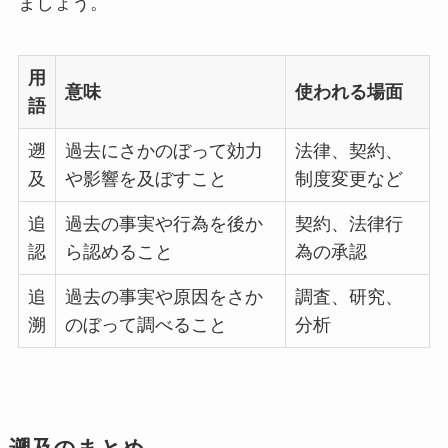
ましょう。
用
意味
使われる場面
語
遡
過去にさかのぼって効力
法律、契約、
及
や影響を及ぼすこと
制度変更など
追
過去の事実や行為を後か
契約、法律行
認
ら認めること
為の承認
追
過去の事実や原因をさか
調査、研究、
溯
のぼって調べること
分析