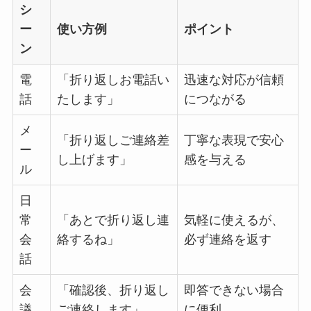
シ
ー
使い方例
ポイント
ン
電
「折り返しお電話い
迅速な対応が信頼
話
たします」
につながる
メ
「折り返しご連絡差
丁寧な表現で安心
ー
し上げます」
感を与える
ル
日
常
「あとで折り返し連
気軽に使えるが、
会
絡するね」
必ず連絡を返す
話
会
「確認後、折り返し
即答できない場合
議
ご連絡します」
に便利