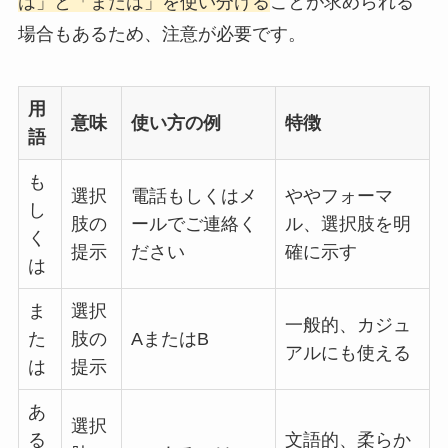
は」と「または」を使い分ける
ことが求められる
場合もあるため、注意が必要です。
用
意味
使い方の例
特徴
語
も
選択
電話もしくはメ
ややフォーマ
し
肢の
ールでご連絡く
ル、選択肢を明
く
提示
ださい
確に示す
は
ま
選択
一般的、カジュ
た
肢の
AまたはB
アルにも使える
は
提示
あ
選択
る
文語的、柔らか