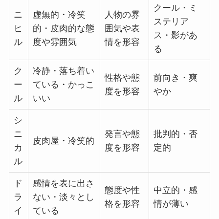
クール・ミ
ニ
虚無的・冷笑
人物の雰
ステリア
ヒ
的・皮肉的な態
囲気や表
ス・影があ
ル
度や雰囲気
情を形容
る
ク
冷静・落ち着い
性格や態
前向き・爽
ー
ている・かっこ
度を形容
やか
ル
いい
シ
ニ
発言や態
批判的・否
皮肉屋・冷笑的
カ
度を形容
定的
ル
ド
感情を表に出さ
態度や性
中立的・感
ラ
ない・淡々とし
格を形容
情が薄い
イ
ている