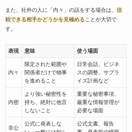
また、社外の人に「内々」の話をする場合は、
信
頼できる相手かどうかを見極める
ことが大切で
す。
表現
意味
使う場面
限定された範囲や
日常会話、ビジネ
内々
関係者だけで物事
スの調整、サプラ
を進めること
イズ計画など
より強い秘密性を
重要な秘密事項、
内密
持ち、絶対に他言
厳重な情報管理が
しないこと
必要な場面
公式に発表しな
公式文書、報告
非公
い、一般には知ら
書、発表前の情報