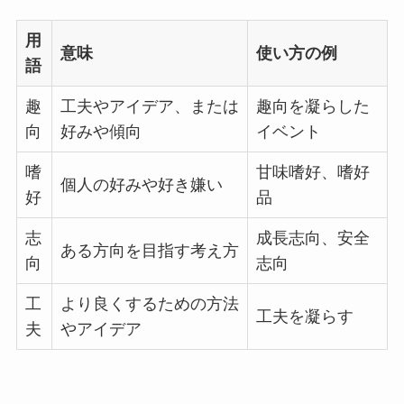
用
意味
使い方の例
語
趣
工夫やアイデア、または
趣向を凝らした
向
好みや傾向
イベント
嗜
甘味嗜好、嗜好
個人の好みや好き嫌い
好
品
志
成長志向、安全
ある方向を目指す考え方
向
志向
工
より良くするための方法
工夫を凝らす
夫
やアイデア