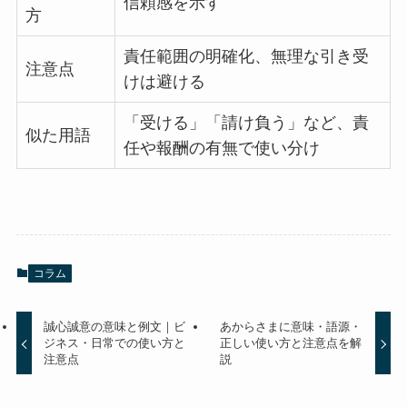
信頼感を示す
方
責任範囲の明確化、無理な引き受
注意点
けは避ける
「受ける」「請け負う」など、責
似た用語
任や報酬の有無で使い分け
コラム
誠心誠意の意味と例文｜ビ
あからさまに意味・語源・
ジネス・日常での使い方と
正しい使い方と注意点を解
注意点
説