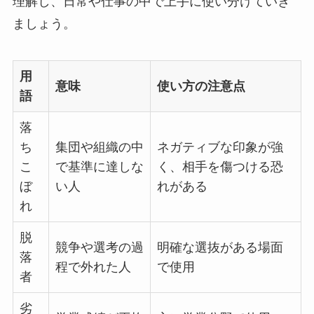
理解し、日常や仕事の中で上手に使い分けていき
ましょう。
用
意味
使い方の注意点
語
落
ち
集団や組織の中
ネガティブな印象が強
こ
で基準に達しな
く、相手を傷つける恐
ぼ
い人
れがある
れ
脱
競争や選考の過
明確な選抜がある場面
落
程で外れた人
で使用
者
劣