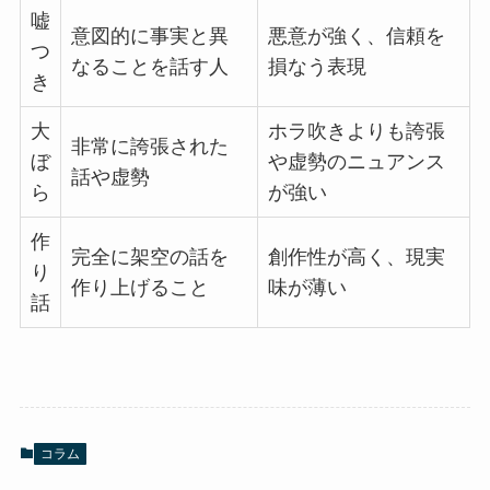
嘘
意図的に事実と異
悪意が強く、信頼を
つ
なることを話す人
損なう表現
き
大
ホラ吹きよりも誇張
非常に誇張された
ぼ
や虚勢のニュアンス
話や虚勢
ら
が強い
作
完全に架空の話を
創作性が高く、現実
り
作り上げること
味が薄い
話
コラム