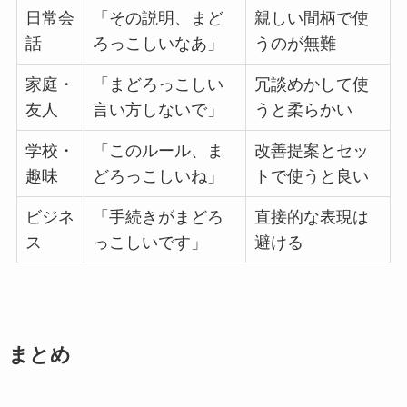
日常会
「その説明、まど
親しい間柄で使
話
ろっこしいなあ」
うのが無難
家庭・
「まどろっこしい
冗談めかして使
友人
言い方しないで」
うと柔らかい
学校・
「このルール、ま
改善提案とセッ
趣味
どろっこしいね」
トで使うと良い
ビジネ
「手続きがまどろ
直接的な表現は
ス
っこしいです」
避ける
まとめ