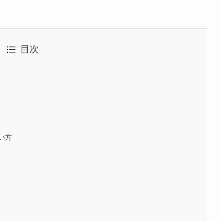
目次
い方