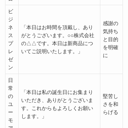
ビ
ジ
感謝の
ネ
「本日はお時間を頂戴し、あり
気持ち
ス
がとうございます。○○株式会社
と目的
プ
の△△です。本日は新商品につ
を明確
レ
いてご説明いたします。」
に
ゼ
ン
日
常
「本日は私の誕生日にお集まり
の
堅苦し
いただき、ありがとうございま
ユ
さを和
す。これからもよろしくお願い
ー
らげる
します。」
モ