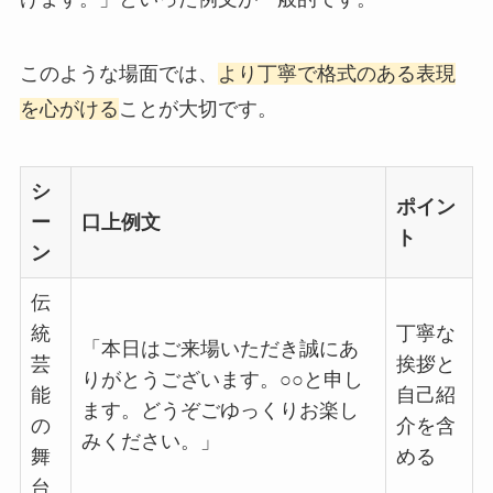
このような場面では、
より丁寧で格式のある表現
を心がける
ことが大切です。
シ
ポイン
ー
口上例文
ト
ン
伝
統
丁寧な
「本日はご来場いただき誠にあ
芸
挨拶と
りがとうございます。○○と申し
能
自己紹
ます。どうぞごゆっくりお楽し
の
介を含
みください。」
舞
める
台