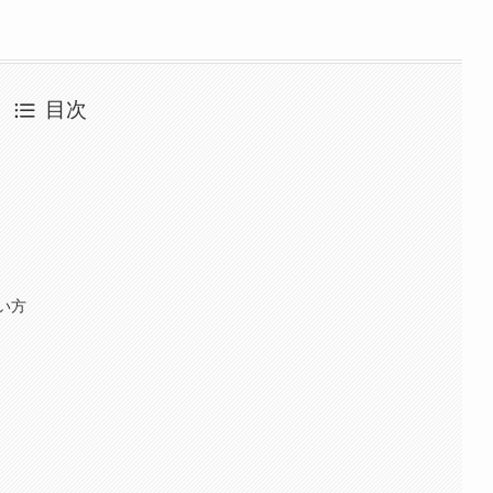
目次
い方