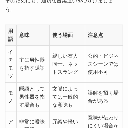
そのためにも、適切な言葉遣いを心がけましょ
う。
用
意味
使う場面
注意点
語
イ
親しい友人
公的・ビジネ
チ
主に男性器
同士、ネッ
スシーンでは
モ
を指す隠語
トスラング
使用不可
ツ
隠語として
文脈によっ
モ
誤解を招く場
男性器を指
ては一般的
ノ
合がある
す場合も
な意味も
意味が伝わり
ア
非常に曖昧
冗談や軽い
にくい場合が