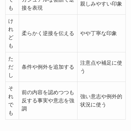
親しみやすい印象
も
接を表現
け
れ
柔らかく逆接を伝える
やや丁寧な印象
ど
も
た
注意点や補足に使
だ
条件や例外を追加する
う
し
そ
前の内容を認めつつも
れ
強い意志や例外的
反する事実や意志を強
で
状況に使う
調
も