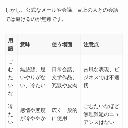
しかし、公式なメールや会議、目上の人との会話
では避けるのが無難です。
用
意味
使う場面
注意点
語
ご
む
無慈悲、思
日常会話、
古風な表現、ビ
た
いやりがな
文学作品、
ジネスでは不適
い
い、冷たい
冗談や皮肉
切
な
冷
ごむたいなほど
感情や態度
広く一般的
た
無理難題のニュ
が冷ややか
に使用
い
アンスはない