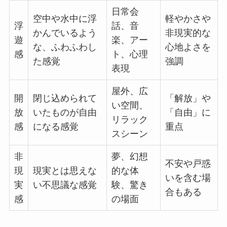
日常会
空中や水中に浮
軽やかさや
浮
話、音
かんでいるよう
非現実的な
遊
楽、アー
な、ふわふわし
心地よさを
感
ト、心理
た感覚
強調
表現
屋外、広
開
閉じ込められて
「解放」や
い空間、
放
いたものが自由
「自由」に
リラック
感
になる感覚
重点
スシーン
非
夢、幻想
不安や戸惑
現
現実とは思えな
的な体
いを含む場
実
い不思議な感覚
験、驚き
合もある
感
の場面