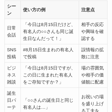
シー
使い方の例
注意点
ン
「今日は8月15日だけど、
相手の反応
日常
有名人の○○さんも同じ誕
や興味を確
会話
生日なんだって！」
認する
SNS
#8月15日生まれの有名人
誤情報の拡
投稿
で投稿
散に注意
ビジ
「今日は8月15日ですが、
場の雰囲気
ネス
この日に生まれた有名人
や相手の価
雑談
をご存知ですか？」
値観に配慮
誕生
お祝いの場
日パ
「○○さんの誕生日と同じ
を盛り上げ
ーテ
有名人は…」
る工夫を