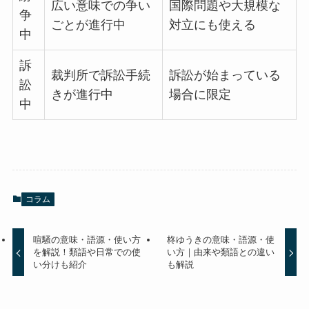
広い意味での争い
国際問題や大規模な
争
ごとが進行中
対立にも使える
中
訴
裁判所で訴訟手続
訴訟が始まっている
訟
きが進行中
場合に限定
中
コラム
喧騒の意味・語源・使い方
柊ゆうきの意味・語源・使
を解説！類語や日常での使
い方｜由来や類語との違い
い分けも紹介
も解説