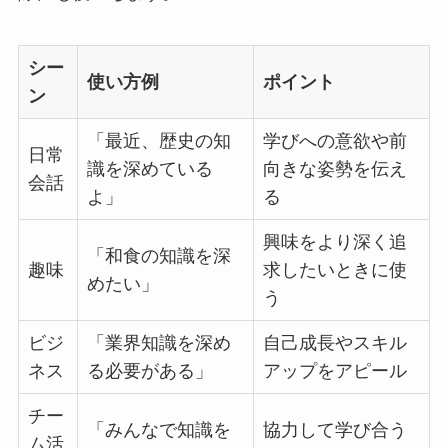
シー
使い方例
ポイント
ン
「最近、歴史の知
学びへの意欲や前
日常
識を深めている
向きな姿勢を伝え
会話
よ」
る
興味をより深く追
「和食の知識を深
趣味
求したいときに使
めたい」
う
ビジ
「業界知識を深め
自己成長やスキル
ネス
る必要がある」
アップをアピール
チー
「みんなで知識を
協力して学び合う
ム活