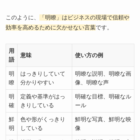
このように、
「明瞭」はビジネスの現場で信頼や
効率を高めるために欠かせない言葉
です。
用
意味
使い方の例
語
明
はっきりしていて
明瞭な説明、明瞭な画
瞭
分かりやすい
像、明瞭な声
明
定義や基準がはっ
明確な目標、明確なル
確
きりしている
ール
鮮
色や形がくっきり
鮮明な写真、鮮明な映
明
している
像