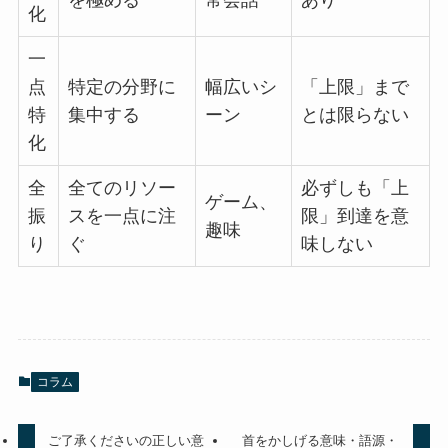
化
一
点
特定の分野に
幅広いシ
「上限」まで
特
集中する
ーン
とは限らない
化
全
全てのリソー
必ずしも「上
ゲーム、
振
スを一点に注
限」到達を意
趣味
り
ぐ
味しない
コラム
ご了承くださいの正しい意
首をかしげる意味・語源・